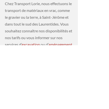
Chez Transport Lorie, nous effectuons le
transport de matériaux en vrac, comme
le gravier ou la terre, à Saint-Jérôme et
dans tout le sud des Laurentides. Vous
souhaitez connaître nos disponibilités et
nos tarifs ou vous informer sur nos
services d’
excavation
ou d’
aménagement
paysager
?
Communiquez avec un
membre de notre équipe
!