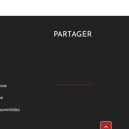
PARTAGER
ôme
ne
aurentides