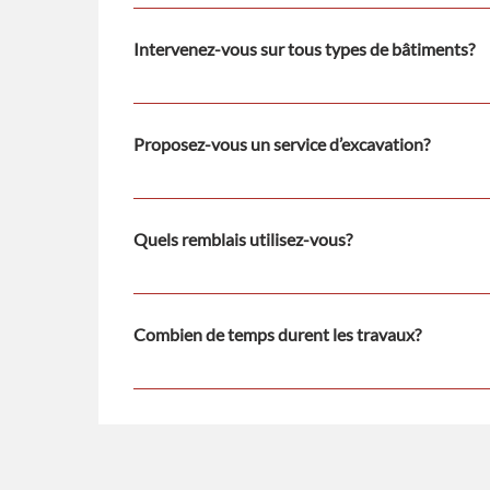
Taches d’humidité, infiltrations, fissures visible
Intervenez-vous sur tous types de bâtiments?
Oui, nous prenons en charge les projets résiden
Proposez-vous un service d’excavation?
Oui, avec nos services d’excavation, avant ou apr
Quels remblais utilisez-vous?
Selon le projet : gravier, pierre concassée ou top 
Combien de temps durent les travaux?
Cela dépend du chantier, mais nous intervenons