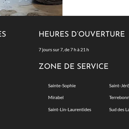
ES
HEURES D’OUVERTURE
7 jours sur 7, de 7 h à 21 h
ZONE DE SERVICE
Sainte-Sophie
Saint-Jér
Mirabel
Terrebon
Saint-Lin-Laurentides
Sud des L